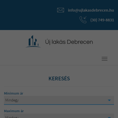
info@ujlakasdebrecen.hu
(30) 749-8831
Toggle
navigati
KERESÉS
Minimum ár
Mindegy
Mindegy
Maximum ár
15 000 000 Ft
Mindegy