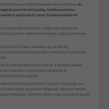
ádi ház Debrecen előkelő Nyulasi városrészében.
Az
 nappali plusz öt hálószoba, kertkapcsolatos
alamint a parkosított udvar öntözőrendszerrel
kik a városi élet közelében, mégis egy nyugodt és
a ki ezt a ritkán adódó lehetőséget, hogy Ön lehessen
yet biztosít az autó számára, így az mindig
sz és a kertkapcsolat egységes élettérként funkcionál,
eti.
ák ki, mint az otthon belső terét. A kertben sétálva
ld környezetet. A parkosított udvarban az
vények frissességéről.
ebb hőszivattyús hűtő-fűtő rendszer biztosítja, ami
. A hálószobák tágasak és világosak, tökéletes helyet
ponti helyisége, tökéletes teret nyújt a családi és baráti