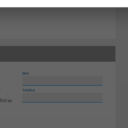
Név
n
Telefon
 Önt az
!