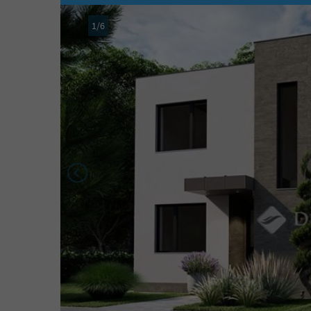
1
/
6