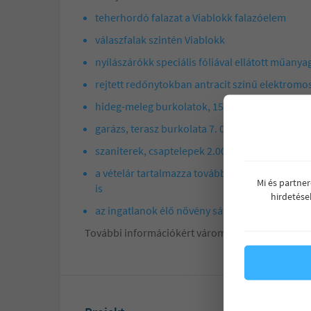
teherhordó falazat a Viablokk falazóelem
válaszfalak szintén Viablokk
nyílászárókk speciális fóliával ellátott műanya
rejtett redőnytokban antracit színű elektromo
hideg-meleg burkolatok, 15.000 ft/nm áron
garázs, terasz burkolata 7. 000 ft/nm áron
szaniterek, csaptelepek 2.000.000 ft értékben 
a vételár tartalmazza továbbá az automata önt
Mi és partne
is
hirdetése
az ingatlanok élő növény sávval (babérmeggy)
További információkért várom hívását, érdeklőd