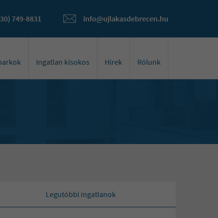
(30) 749-8831
info@ujlakasdebrecen.hu
óparkok
Ingatlan kisokos
Hírek
Rólunk
Legutóbbi ingatlanok