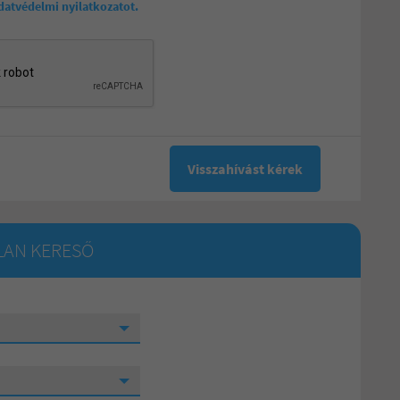
datvédelmi nyilatkozatot.
LAN KERESŐ