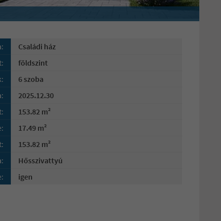
a:
Családi ház
:
földszint
:
6 szoba
a:
2025.12.30
t:
153.82 m²
e:
17.49 m²
t:
153.82 m²
a:
Hősszivattyú
:
igen