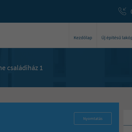
Kezdőlap
Új építésű lak
me családiház 1
Nyomtatás