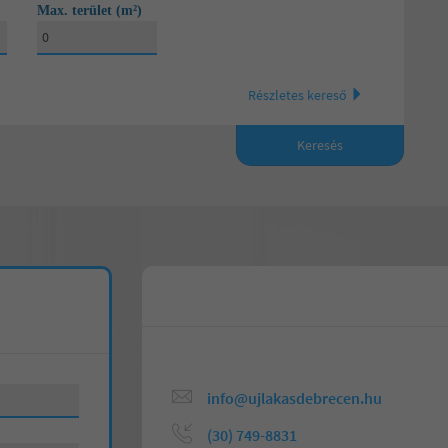
Max. terület (m²)
Részletes kereső
Keresés
öbb szoba
info@ujlakasdebrecen.hu
(30) 749-8831