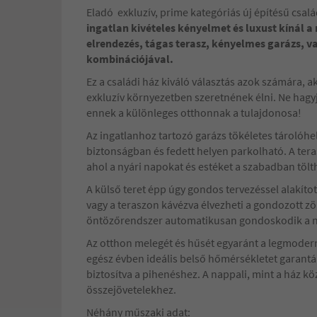
Eladó exkluzív, prime kategóriás új építésű csal
ingatlan kivételes kényelmet és luxust kínál a
elrendezés, tágas terasz, kényelmes garázs, v
kombinációjával.
Ez a családi ház kiváló választás azok számára, a
exkluzív környezetben szeretnének élni. Ne hagyj
ennek a különleges otthonnak a tulajdonosa!
Az ingatlanhoz tartozó garázs tökéletes tárolóhel
biztonságban és fedett helyen parkolható. A tera
ahol a nyári napokat és estéket a szabadban tölth
A külső teret épp úgy gondos tervezéssel alakított
vagy a teraszon kávézva élvezheti a gondozott zö
öntözőrendszer automatikusan gondoskodik a nö
Az otthon melegét és hűsét egyaránt a legmodern
egész évben ideális belső hőmérsékletet garantál
biztosítva a pihenéshez. A nappali, mint a ház köz
összejövetelekhez.
Néhány műszaki adat: