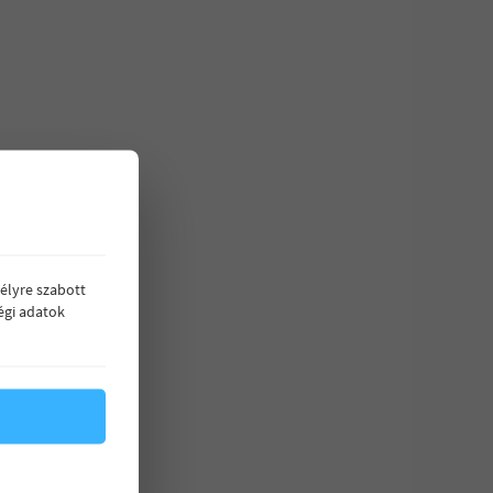
élyre szabott
égi adatok