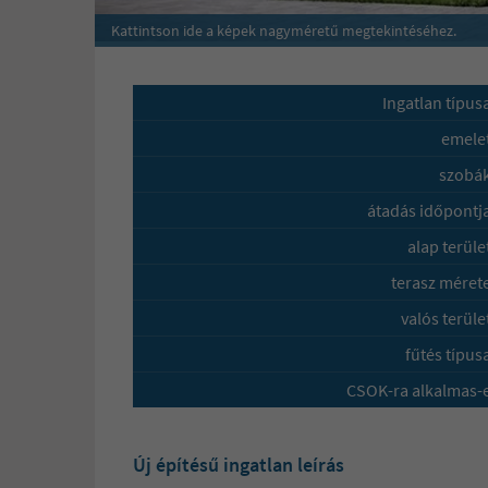
Kattintson ide a képek nagyméretű megtekintéséhez.
Ingatlan típus
emelet
szobák
átadás időpontj
alap terüle
terasz méret
valós terüle
fűtés típus
CSOK-ra alkalmas-e
Új építésű ingatlan leírás