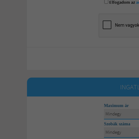
Elfogadom az
a
INGAT
Maximum ár
Mindegy
Mindegy
Szobák száma
15 000 000 Ft
Mindegy
Mindegy