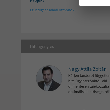
Projekt
Ezüstliget családi otthonok
Hiteligénylés
Nagy Attila Zoltán
Kérjen tanácsot függetle
hitelügyintézőnktől, aki
díjmentesen tájékoztatja
optimális lehetőségekről