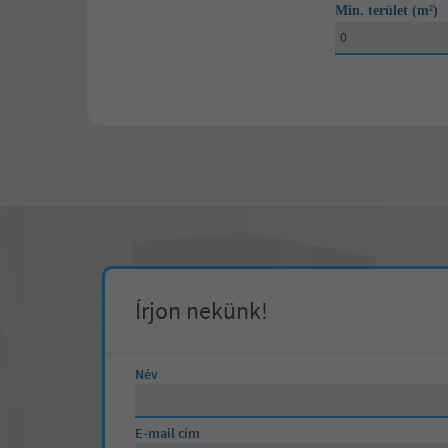
Min. terület (m²)
20 000 000 Ft
1 szoba
25 000 000 Ft
2 szoba
30 000 000 Ft
3 szoba
35 000 000 Ft
4 vagy annál t
40 000 000 Ft
45 000 000 Ft
50 000 000 Ft
Írjon nekünk!
55 000 000 Ft
60 000 000 Ft
Név
65 000 000 Ft
E-mail cím
70 000 000 Ft