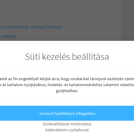
g szerkezetűek, antracit szinben
s redőny
Süti kezelés beállítása
választhatók.
özőrendszer kiépítését, tereprendezést, és parkosítást
reink az Ön engedélyét kérjük arra, hogy cookie-kat tároljunk eszközén szem
k és tartalom nyújtásához, hirdetés- és tartalomméréshez valamint nézetts
 lesznek körbekerítve
gyűjtéséhez.
ését
Javasolt beállítások elfogadása
Sütibeállítások módosítása
Adatvédelmi nyilatkozat