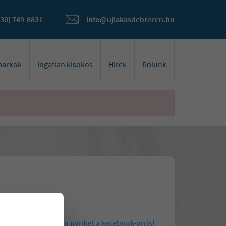
(30) 749-8831
info@ujlakasdebrecen.hu
óparkok
Ingatlan kisokos
Hírek
Rólunk
Kövessen minket a Facebook-on is!