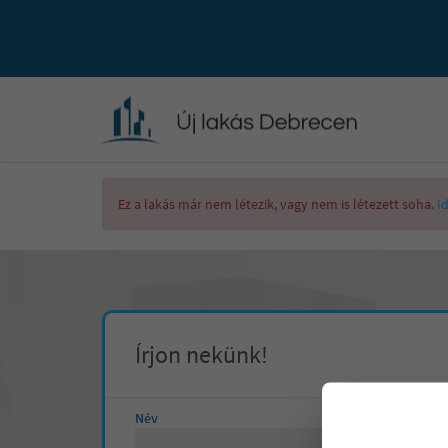
Ez a lakás már nem létezik, vagy nem is létezett soha.
I
Írjon nekünk!
Név