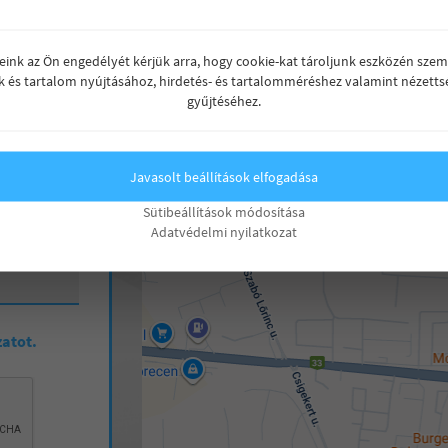
(30) 749-8831
reink az Ön engedélyét kérjük arra, hogy cookie-kat tároljunk eszközén szem
4032 Debrecen, Böszörményi út 68.
k és tartalom nyújtásához, hirdetés- és tartalomméréshez valamint nézetts
(Duna House iroda)
gyűjtéséhez.
Javasolt beállítások elfogadása
Sütibeállítások módosítása
Adatvédelmi nyilatkozat
zatot.