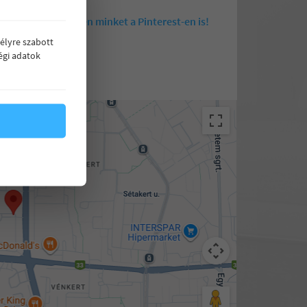
Kövessen minket a Pinterest-en is!
élyre szabott
égi adatok