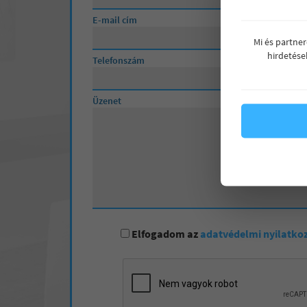
E-mail cím
Mi és partne
hirdetése
Telefonszám
Üzenet
Elfogadom az
adatvédelmi nyilatko