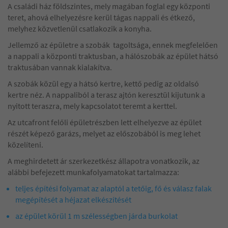
A családi ház földszintes, mely magában foglal egy központi
teret, ahová elhelyezésre kerül tágas nappali és étkező,
melyhez közvetlenül csatlakozik a konyha.
Jellemző az épületre a szobák tagoltsága, ennek megfelelően
a nappali a központi traktusban, a hálószobák az épület hátsó
traktusában vannak kialakítva.
A szobák közül egy a hátsó kertre, kettő pedig az oldalsó
kertre néz. A nappaliból a terasz ajtón keresztül kijutunk a
nyitott teraszra, mely kapcsolatot teremt a kerttel.
Az utcafront felőli épületrészben lett elhelyezve az épület
részét képező garázs, melyet az előszobából is meg lehet
közelíteni.
A meghirdetett ár szerkezetkész állapotra vonatkozik, az
alábbi befejezett munkafolyamatokat tartalmazza:
teljes építési folyamat az alaptól a tetőig, fő és válasz falak
megépítését a héjazat elkészítését
az épület körül 1 m szélességben járda burkolat