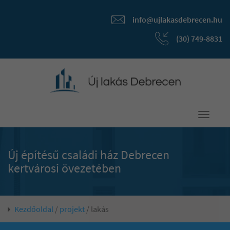
info@ujlakasdebrecen.hu
(30) 749-8831
Toggle
navigati
Új építésű családi ház Debrecen
kertvárosi övezetében
Kezdőoldal
/
projekt
/ lakás