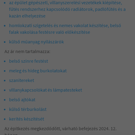
az épület gépészeti, villanyszerelési vezetékek kiépítése,
fűtés rendszerhez kapcsolódó radiátorok, padlófűtés és a
kazán elhelyezése
homlokzati szigetelés és nemes vakolat készítése, belső
falak vakolása festésre való előkészítése
külső műanyag nyílászárók
Az ár nem tartalmazza:
belső színre festést
meleg és hideg burkolatokat
szanitereket
villanykapcsolókat és lámpatesteket
belső ajtókat
külső térburkolást
kerítés készítését
Az építkezés megkezdődött, várható befejezés 2024. 12.
hónap.