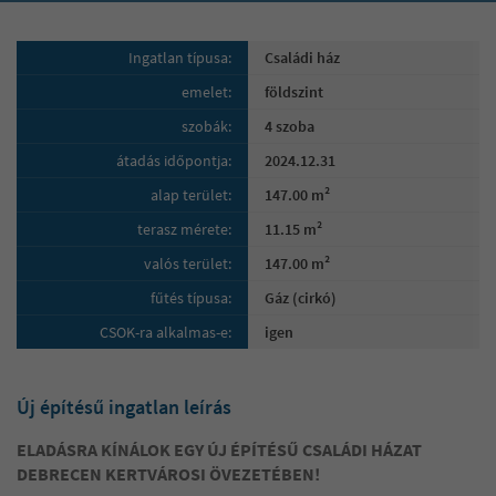
Ingatlan típusa:
Családi ház
emelet:
földszint
szobák:
4 szoba
átadás időpontja:
2024.12.31
alap terület:
147.00 m²
terasz mérete:
11.15 m²
valós terület:
147.00 m²
fűtés típusa:
Gáz (cirkó)
CSOK-ra alkalmas-e:
igen
Új építésű ingatlan leírás
ELADÁSRA KÍNÁLOK EGY ÚJ ÉPÍTÉSŰ CSALÁDI HÁZAT
DEBRECEN KERTVÁROSI ÖVEZETÉBEN!