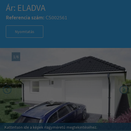
Ár: ELADVA
Referencia szám:
CS002561
Nyomtatás
1
/
6
Kattintson ide a képek nagyméretű megtekintéséhez.