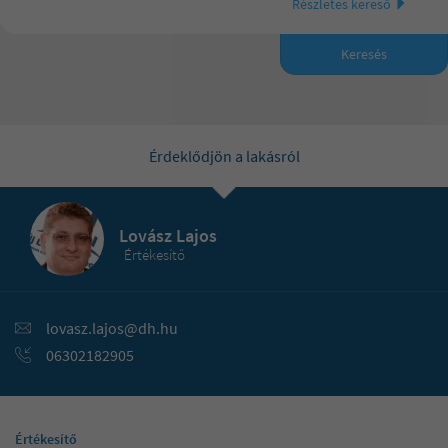
Részletes kereső
30 000 000 Ft
3 szoba
35 000 000 Ft
Keresés
4 vagy annál több szoba
40 000 000 Ft
45 000 000 Ft
Érdeklődjön a lakásról
50 000 000 Ft
55 000 000 Ft
Lovász Lajos
Értékesítő
60 000 000 Ft
65 000 000 Ft
lovasz.lajos@dh.hu
70 000 000 Ft
06302182905
75 000 000 Ft
80 000 000 Ft
Értékesítő