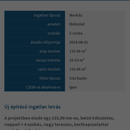
Ingatlan típusa:
Ikerház
emelet:
földszint
szobák:
5 szoba
átadás időpontja:
2024.08.01
alap terület:
133.96 m²
terasz mérete:
19.53 m²
valós terület:
133.96 m²
fűtés típusa:
Gáz kazán
CSOK-ra alkalmas-e:
igen
Új építésű ingatlan leírás
A projektben eladó egy 133,96 nm-es, belső kétszintes,
nappali + 4 szobás, nagy teraszos, kertkapcsolattal