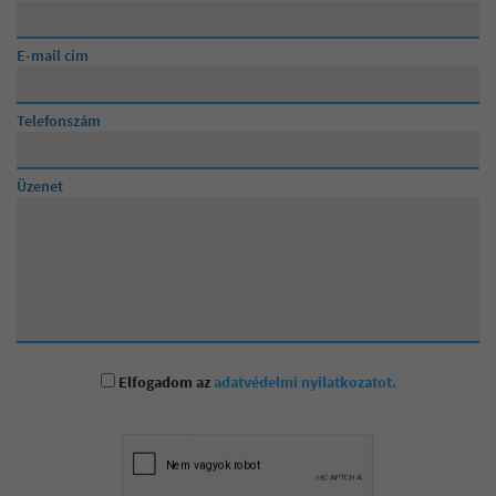
90 000 000 Ft
Lévainé Julika
95 000 000 Ft
E-mail cím
100 000 000 Ft
Telefonszám
Üzenet
Elfogadom az
adatvédelmi nyilatkozatot.