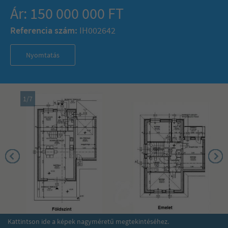
Ár: 150 000 000 FT
Referencia szám:
IH002642
Nyomtatás
1
/
7
Kattintson ide a képek nagyméretű megtekintéséhez.