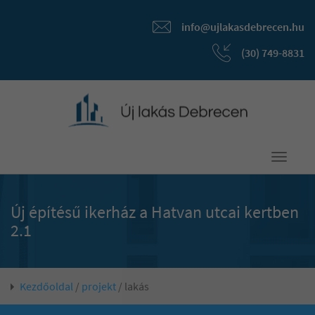
info@ujlakasdebrecen.hu
(30) 749-8831
Toggle
navigati
Új építésű ikerház a Hatvan utcai kertben
2.1
Kezdőoldal
/
projekt
/ lakás