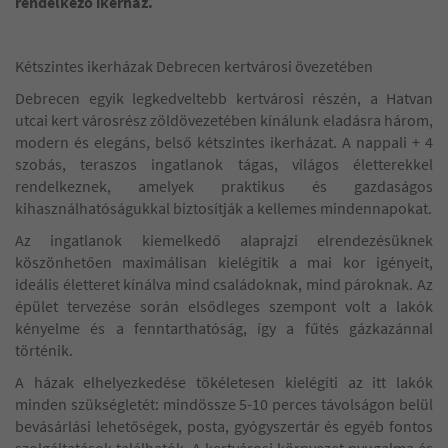
rendelkező ikerház.
Kétszintes ikerházak Debrecen kertvárosi övezetében
Debrecen egyik legkedveltebb kertvárosi részén, a Hatvan
utcai kert városrész zöldövezetében kínálunk eladásra három,
modern és elegáns, belső kétszintes ikerházat. A nappali + 4
szobás, teraszos ingatlanok tágas, világos életterekkel
rendelkeznek, amelyek praktikus és gazdaságos
kihasználhatóságukkal biztosítják a kellemes mindennapokat.
Az ingatlanok kiemelkedő alaprajzi elrendezésüknek
köszönhetően maximálisan kielégítik a mai kor igényeit,
ideális életteret kínálva mind családoknak, mind pároknak. Az
épület tervezése során elsődleges szempont volt a lakók
kényelme és a fenntarthatóság, így a fűtés gázkazánnal
történik.
A házak elhelyezkedése tökéletesen kielégíti az itt lakók
minden szükségletét: mindössze 5-10 perces távolságon belül
bevásárlási lehetőségek, posta, gyógyszertár és egyéb fontos
szolgáltatások találhatók. A kertvárosi környezet nyugalma és