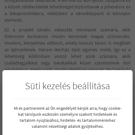
a közeli zöldterületek lehetőséget biztosítanak a pihenésre és
a kikapcsolódásra, miközben a városközpont is könnyen
elérhető.
Ez a projekt ideális választás mindazok számára, akik
Debrecen kertvárosi részén keresnek magas színvonalú,
modern, kényelmes otthont, amely hosszú távon is megfelel
az igényeiknek. Három ikerház épül egymás mellé, így ez a
lehetőség különösen vonzó lehet azok számára, akik
családtagjaikkal vagy barátaikkal közel szeretnének élni
egymáshoz, mégis saját, önálló élettérre vágynak. Ne hagyja ki
ezt a kivételes lehetőséget, hogy egy ilyen ingatlan tulajdonosa
lehessen!
Süti kezelés beállítása
Mi és partnereink az Ön engedélyét kérjük arra, hogy cookie-
kat tároljunk eszközén személyre szabott hirdetések és
Projekt
tartalom nyújtásához, hirdetés- és tartalomméréshez
valamint nézettségi adatok gyűjtéséhez.
Új építésű ikerházak a Hatvan utcai kertben