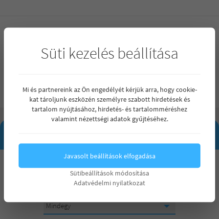
Projekt
Süti kezelés beállítása
Új építésű belső kétszintes ikerház a Homokkertben
Mi és partnereink az Ön engedélyét kérjük arra, hogy cookie-
kat tároljunk eszközén személyre szabott hirdetések és
tartalom nyújtásához, hirdetés- és tartalomméréshez
valamint nézettségi adatok gyűjtéséhez.
INGATLAN KERESŐ
Javasolt beállítások elfogadása
Maximum ár
Sütibeállítások módosítása
Mindegy
Adatvédelmi nyilatkozat
Mindegy
Szobák száma
15 000 000 Ft
Mindegy
Mindegy