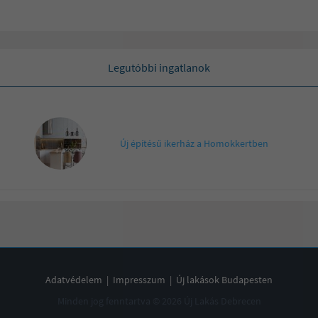
Legutóbbi ingatlanok
Új építésű ikerház a Homokkertben
Adatvédelem
|
Impresszum
|
Új lakások Budapesten
Minden jog fenntartva © 2026 Új Lakás Debrecen