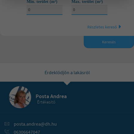
Min. terület (m²)
Max. terület (m²)
20 000 000 Ft
1 szoba
25 000 000 Ft
2 szoba
Részletes kereső
30 000 000 Ft
3 szoba
35 000 000 Ft
Keresés
4 vagy annál több szoba
40 000 000 Ft
45 000 000 Ft
Érdeklődjön a lakásról
50 000 000 Ft
55 000 000 Ft
Posta Andrea
Értékesítő
60 000 000 Ft
65 000 000 Ft
posta.andrea@dh.hu
70 000 000 Ft
06306647047