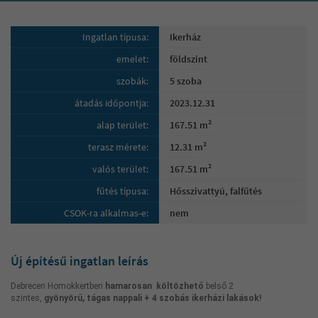
Ingatlan típusa:
Ikerház
emelet:
földszint
szobák:
5 szoba
átadás időpontja:
2023.12.31
alap terület:
167.51 m²
terasz mérete:
12.31 m²
valós terület:
167.51 m²
fűtés típusa:
Hősszivattyú, falfűtés
CSOK-ra alkalmas-e:
nem
Új építésű ingatlan leírás
Debrecen Homokkertben
hamarosan költözhető
belső 2
szintes,
gyönyörű, tágas nappali + 4 szobás ikerházi lakások!