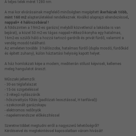
A teljes telek méret 1280 nm.
A mai kor elvárásainak megfelelő minőségben megépített
ikerházak több,
mint 160 m2
alapterületekkel rendelkeznek. Kiválkó alaprajzi elrendezéssel
,
nappali+ 4 hálószobával !
A földszinten a 19m2-es garázs( melyből közvetlenül a lakásba is van
bejárat), a közel 50 m2-es tágas nappali+étkező-konyha egy hatalmas,
16m2-es szülői háló a hozzá tartozó gardrób és privát fürdő, valamint a
vendég mosdó található.
Az emeleten további 3 hálószoba, hatalmas fürdő (dupla mosdó, fürdőkád
és épített zuhany), külön háztartási helyiség kapott helyet.
A ház homlokzati képe a modern, mediterrán stílust képviseli, kellemes
meleg hangulatot áraszt.
Műszaki jellemzői:
- 30-as téglafalazat
- 15-ös szigeteléssel
- 3 rétegű nyílászárók
- hőszivattyús fűtés (padlózati leosztással, H tarifával))
- szekcionált garázskapu
- elektromos redőnyök
- napelemrendszer előkészítéssel
Szeretne többet megtudni erről a nagyszerű lehetőségről?
Kérdéseivel és megtekintéssel kapcsolatban várom hívását!