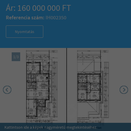
Ár: 160 000 000 FT
Referencia szám:
IH002350
Nyomtatás
1
/
3
Kattintson ide a képek nagyméretű megtekintéséhez.