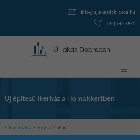
info@ujlakasdebrecen.hu
(30) 749-8831
Toggle
navigati
Új építésű ikerház a Homokkertben
Kezdőoldal
/
projekt
/ lakás