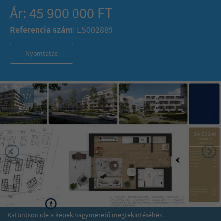
Ár: 45 900 000 FT
Referencia szám:
LS002889
Nyomtatás
1
/
2
Kattintson ide a képek nagyméretű megtekintéséhez.