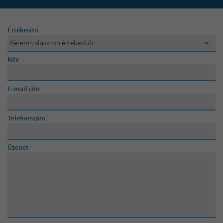
100 000 000 Ft
Értékesítő
Kérem válasszon értékesítőt
Kérem válasszon értékesítőt
Név
Lévainé Julika
E-mail cím
Posta Andrea
Telefonszám
Üzenet