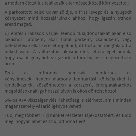
a modern életstílus találkozik a természetközeli környezettel!
A parkosított belső udvar zöldje, a friss levegő és a nyugodt
környezet mind hozzájárulnak ahhoz, hogy igazán otthon
érezd magad.
Új építésű lakások várják leendő tulajdonosaikat akár első
lakáshoz jutóként, akár fiatal párként, családként, vagy
befektetési céllal keresel ingatlant, itt biztosan megtalálod a
neked valót. A változatos lakásméretek lehetőséget adnak,
hogy a saját igényeidhez igazodó otthont válassz megfizethető
áron.
Ezek az otthonok nemcsak modernek és
kényelmesek, hanem alacsony fenntartási költségekkel is
rendelkeznek, köszönhetően a korszerű, energiatakarékos
megoldásoknak így hosszú távon is okos döntést hozol!
5%-os ÁFA visszaigénylési lehetőség is elérhető, amit minden
magánszemély vásárló igénybe vehet!
Tudj meg többet! Hívj minket részletes tájékoztatóért, és tudd
meg, hogyan lehet ez az új otthona tiéd!