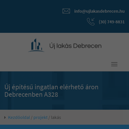
info@ujlakasdebrecen.hu
(30) 749-8831
Toggle
navigati
Új építésű ingatlan elérhető áron
Debrecenben A328
Kezdőoldal
/
projekt
/ lakás