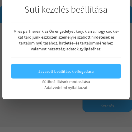
Süti kezelés beállítása
INGATLAN KERESŐ
Mi és partnereink az Ön engedélyét kérjük arra, hogy cookie-
Maximum ár
kat tároljunk eszközén személyre szabott hirdetések és
Mindegy
tartalom nyújtásához, hirdetés- és tartalomméréshez
Mindegy
valamint nézettségi adatok gyűjtéséhez.
Szobák száma
15 000 000 Ft
Mindegy
Mindegy
Min. terület (m²)
Max. terület (m²)
20 000 000 Ft
Javasolt beállítások elfogadása
1 szoba
25 000 000 Ft
Sütibeállítások módosítása
2 szoba
Adatvédelmi nyilatkozat
Részletes kereső
30 000 000 Ft
3 szoba
35 000 000 Ft
Keresés
4 vagy annál több szoba
40 000 000 Ft
45 000 000 Ft