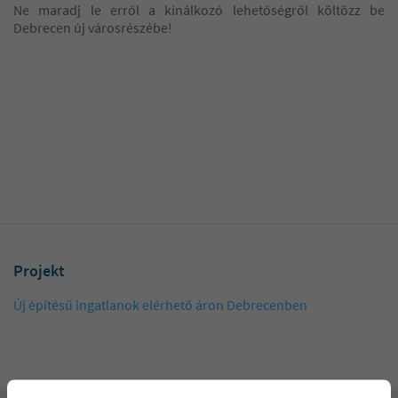
Ne maradj le erről a kínálkozó lehetőségről költözz be
Debrecen új városrészébe!
Projekt
Új építésű ingatlanok elérhető áron Debrecenben