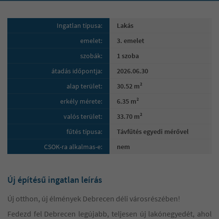
Ingatlan típusa:
Lakás
emelet:
3. emelet
szobák:
1 szoba
átadás időpontja:
2026.06.30
alap terület:
30.52 m²
erkély mérete:
6.35 m²
valós terület:
33.70 m²
fűtés típusa:
Távfűtés egyedi mérővel
CSOK-ra alkalmas-e:
nem
Új építésű ingatlan leírás
Új otthon, új élmények Debrecen déli városrészében!
Fedezd fel Debrecen legújabb, teljesen új lakónegyedét, ahol