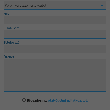
Kérem válasszon értékesítőt
Kérem válasszon értékesítőt
Név
Lévainé Julika
E-mail cím
Posta Andrea
Telefonszám
Üzenet
Elfogadom az
adatvédelmi nyilatkozatot.