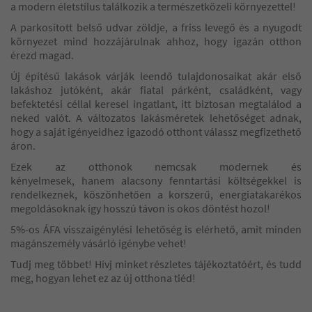
a modern életstílus találkozik a természetközeli környezettel!
A parkosított belső udvar zöldje, a friss levegő és a nyugodt
környezet mind hozzájárulnak ahhoz, hogy igazán otthon
érezd magad.
Új építésű lakások várják leendő tulajdonosaikat akár első
lakáshoz jutóként, akár fiatal párként, családként, vagy
befektetési céllal keresel ingatlant, itt biztosan megtalálod a
neked valót. A változatos lakásméretek lehetőséget adnak,
hogy a saját igényeidhez igazodó otthont válassz megfizethető
áron.
Ezek az otthonok nemcsak modernek és
kényelmesek, hanem alacsony fenntartási költségekkel is
rendelkeznek, köszönhetően a korszerű, energiatakarékos
megoldásoknak így hosszú távon is okos döntést hozol!
5%-os ÁFA visszaigénylési lehetőség is elérhető, amit minden
magánszemély vásárló igénybe vehet!
Tudj meg többet! Hívj minket részletes tájékoztatóért, és tudd
meg, hogyan lehet ez az új otthona tiéd!