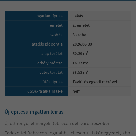
Ingatlan típusa:
Lakás
emelet:
2. emelet
szobák:
3 szoba
átadás időpontja:
2026.06.30
alap terület:
60.39 m²
erkély mérete:
16.27 m²
valós terület:
68.53 m²
fűtés típusa:
Távfűtés egyedi mérővel
CSOK-ra alkalmas-e:
nem
Új építésű ingatlan leírás
Új otthon, új élmények Debrecen déli városrészében!
Fedezd fel Debrecen legújabb, teljesen új lakónegyedét, ahol