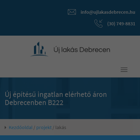
info@ujlakasdebrecen.hu
(30) 749-8831
Toggle
navigati
Új építésű ingatlan elérhető áron
Debrecenben B222
Kezdőoldal
/
projekt
/ lakás