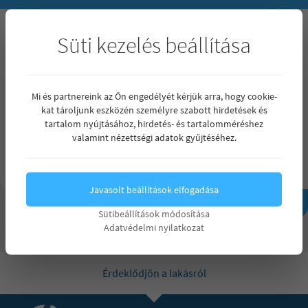
Maximum ár
Süti kezelés beállítása
Mindegy
Mindegy
Szobák száma
15 000 000 Ft
Mindegy
Mi és partnereink az Ön engedélyét kérjük arra, hogy cookie-
Mindegy
kat tároljunk eszközén személyre szabott hirdetések és
Min. terület (m²)
Max. terület (m²)
20 000 000 Ft
tartalom nyújtásához, hirdetés- és tartalomméréshez
1 szoba
valamint nézettségi adatok gyűjtéséhez.
25 000 000 Ft
2 szoba
Részletes kereső
30 000 000 Ft
3 szoba
Javasolt beállítások elfogadása
35 000 000 Ft
Keresés
4 vagy annál több szoba
Sütibeállítások módosítása
Adatvédelmi nyilatkozat
40 000 000 Ft
45 000 000 Ft
Érdeklődjön a lakásról
50 000 000 Ft