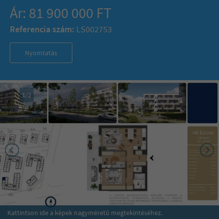
Ár: 81 900 000 FT
Referencia szám:
LS002753
Nyomtatás
1
/
2
Kattintson ide a képek nagyméretű megtekintéséhez.