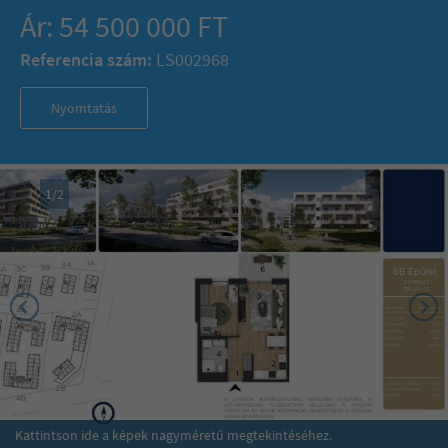
Ár: 54 500 000 FT
Referencia szám:
LS002968
Nyomtatás
1
/
2
Kattintson ide a képek nagyméretű megtekintéséhez.