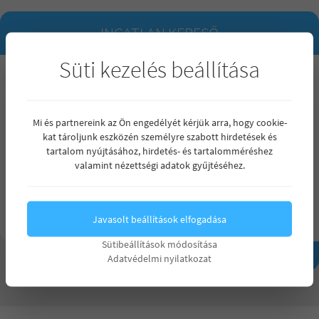
INGATLAN KERESŐ
Süti kezelés beállítása
Maximum ár
Mindegy
Mindegy
Szobák száma
Mi és partnereink az Ön engedélyét kérjük arra, hogy cookie-
15 000 000 Ft
Mindegy
kat tároljunk eszközén személyre szabott hirdetések és
Mindegy
tartalom nyújtásához, hirdetés- és tartalomméréshez
Min. terület (m²)
Max. terület (m²)
20 000 000 Ft
valamint nézettségi adatok gyűjtéséhez.
1 szoba
25 000 000 Ft
2 szoba
Javasolt beállítások elfogadása
Részletes kereső
30 000 000 Ft
3 szoba
Sütibeállítások módosítása
35 000 000 Ft
Keresés
Adatvédelmi nyilatkozat
4 vagy annál több szoba
40 000 000 Ft
45 000 000 Ft