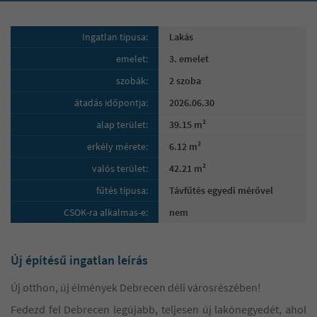
Ingatlan típusa:
Lakás
emelet:
3. emelet
szobák:
2 szoba
átadás időpontja:
2026.06.30
alap terület:
39.15 m²
erkély mérete:
6.12 m²
valós terület:
42.21 m²
fűtés típusa:
Távfűtés egyedi mérővel
CSOK-ra alkalmas-e:
nem
Új építésű ingatlan leírás
Új otthon, új élmények Debrecen déli városrészében!
Fedezd fel Debrecen legújabb, teljesen új lakónegyedét, ahol