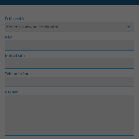
100 000 000 Ft
Értékesítő
Kérem válasszon értékesítőt
Kérem válasszon értékesítőt
Név
Lévainé Julika
E-mail cím
Posta Andrea
Telefonszám
Üzenet