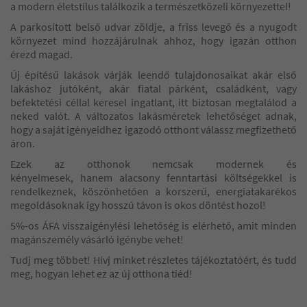
a modern életstílus találkozik a természetközeli környezettel!
A parkosított belső udvar zöldje, a friss levegő és a nyugodt
környezet mind hozzájárulnak ahhoz, hogy igazán otthon
érezd magad.
Új építésű lakások várják leendő tulajdonosaikat akár első
lakáshoz jutóként, akár fiatal párként, családként, vagy
befektetési céllal keresel ingatlant, itt biztosan megtalálod a
neked valót. A változatos lakásméretek lehetőséget adnak,
hogy a saját igényeidhez igazodó otthont válassz megfizethető
áron.
Ezek az otthonok nemcsak modernek és
kényelmesek, hanem alacsony fenntartási költségekkel is
rendelkeznek, köszönhetően a korszerű, energiatakarékos
megoldásoknak így hosszú távon is okos döntést hozol!
5%-os ÁFA visszaigénylési lehetőség is elérhető, amit minden
magánszemély vásárló igénybe vehet!
Tudj meg többet! Hívj minket részletes tájékoztatóért, és tudd
meg, hogyan lehet ez az új otthona tiéd!