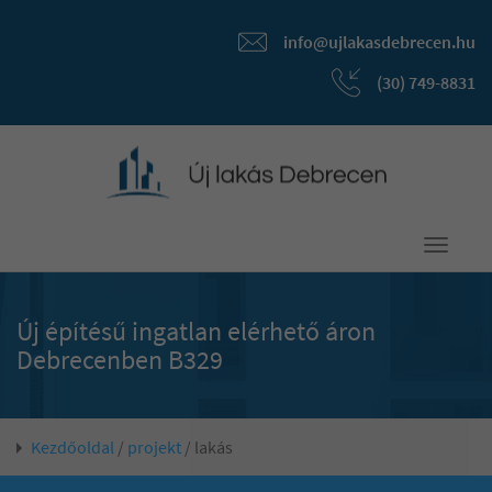
info@ujlakasdebrecen.hu
(30) 749-8831
Toggle
navigati
Új építésű ingatlan elérhető áron
Debrecenben B329
Kezdőoldal
/
projekt
/ lakás