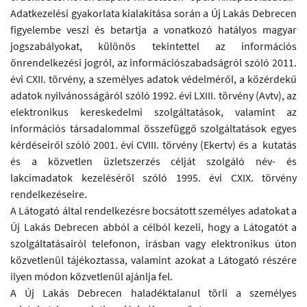
Adatkezelési gyakorlata kialakítása során a Új Lakás Debrecen
figyelembe veszi és betartja a vonatkozó hatályos magyar
jogszabályokat, különös tekintettel az információs
önrendelkezési jogról, az információszabadságról szóló 2011.
évi CXII. törvény, a személyes adatok védelméről, a közérdekű
adatok nyilvánosságáról szóló 1992. évi LXIII. törvény (Avtv), az
elektronikus kereskedelmi szolgáltatások, valamint az
információs társadalommal összefüggő szolgáltatások egyes
kérdéseiről szóló 2001. évi CVIII. törvény (Ekertv) és a kutatás
és a közvetlen üzletszerzés célját szolgáló név- és
lakcímadatok kezeléséről szóló 1995. évi CXIX. törvény
rendelkezéseire.
A Látogató által rendelkezésre bocsátott személyes adatokat a
Új Lakás Debrecen abból a célból kezeli, hogy a Látogatót a
szolgáltatásairól telefonon, írásban vagy elektronikus úton
közvetlenül tájékoztassa, valamint azokat a Látogató részére
ilyen módon közvetlenül ajánlja fel.
A Új Lakás Debrecen haladéktalanul törli a személyes