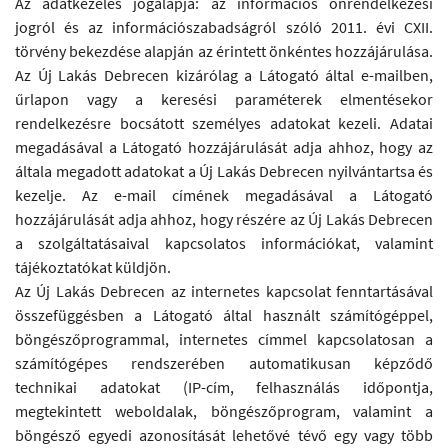
Az adatkezelés jogalapja: az információs önrendelkezési
jogról és az információszabadságról szóló 2011. évi CXII.
törvény bekezdése alapján az érintett önkéntes hozzájárulása.
Az Új Lakás Debrecen kizárólag a Látogató által e-mailben,
űrlapon vagy a keresési paraméterek elmentésekor
rendelkezésre bocsátott személyes adatokat kezeli. Adatai
megadásával a Látogató hozzájárulását adja ahhoz, hogy az
általa megadott adatokat a Új Lakás Debrecen nyilvántartsa és
kezelje. Az e-mail címének megadásával a Látogató
hozzájárulását adja ahhoz, hogy részére az Új Lakás Debrecen
a szolgáltatásaival kapcsolatos információkat, valamint
tájékoztatókat küldjön.
Az Új Lakás Debrecen az internetes kapcsolat fenntartásával
összefüggésben a Látogató által használt számítógéppel,
böngészőprogrammal, internetes címmel kapcsolatosan a
számítógépes rendszerében automatikusan képződő
technikai adatokat (IP-cím, felhasználás időpontja,
megtekintett weboldalak, böngészőprogram, valamint a
böngésző egyedi azonosítását lehetővé tévő egy vagy több