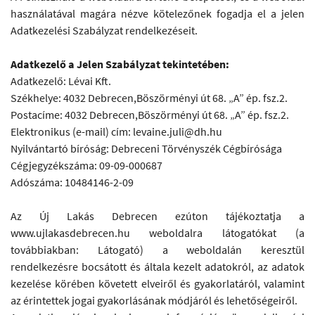
használatával magára nézve kötelezőnek fogadja el a jelen
Adatkezelési Szabályzat rendelkezéseit.
Adatkezelő a Jelen Szabályzat tekintetében:
Adatkezelő: Lévai Kft.
Székhelye: 4032 Debrecen,Böszörményi út 68. „A” ép. fsz.2.
Postacíme: 4032 Debrecen,Böszörményi út 68. „A” ép. fsz.2.
Elektronikus (e-mail) cím: levaine.juli@dh.hu
Nyilvántartó bíróság: Debreceni Törvényszék Cégbírósága
Cégjegyzékszáma: 09-09-000687
Adószáma: 10484146-2-09
Az Új Lakás Debrecen ezúton tájékoztatja a
www.ujlakasdebrecen.hu weboldalra látogatókat (a
továbbiakban: Látogató) a weboldalán keresztül
rendelkezésre bocsátott és általa kezelt adatokról, az adatok
kezelése körében követett elveiről és gyakorlatáról, valamint
az érintettek jogai gyakorlásának módjáról és lehetőségeiről.