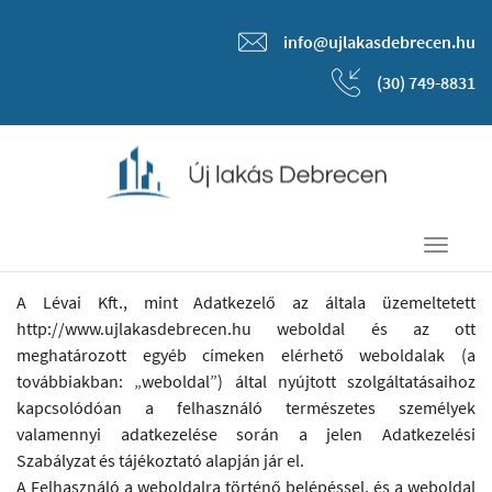
info@ujlakasdebrecen.hu
(30) 749-8831
Toggle
navigati
A Lévai Kft., mint Adatkezelő az általa üzemeltetett
http://www.ujlakasdebrecen.hu weboldal és az ott
meghatározott egyéb címeken elérhető weboldalak (a
továbbiakban: „weboldal”) által nyújtott szolgáltatásaihoz
kapcsolódóan a felhasználó természetes személyek
valamennyi adatkezelése során a jelen Adatkezelési
Szabályzat és tájékoztató alapján jár el.
A Felhasználó a weboldalra történő belépéssel, és a weboldal