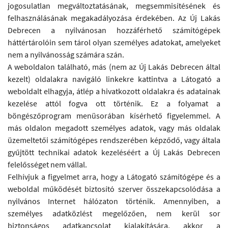
jogosulatlan megváltoztatásának, megsemmisítésének és
felhasználásának megakadályozása érdekében. Az Új Lakás
Debrecen a nyilvánosan hozzáférhető számítógépek
háttértárolóin sem tárol olyan személyes adatokat, amelyeket
nem a nyilvánosság számára szán.
A weboldalon található, más (nem az Új Lakás Debrecen által
kezelt) oldalakra navigáló linkekre kattintva a Látogató a
weboldalt elhagyja, átlép a hivatkozott oldalakra és adatainak
kezelése attól fogva ott történik. Ez a folyamat a
böngészőprogram menüsorában kísérhető figyelemmel. A
más oldalon megadott személyes adatok, vagy más oldalak
üzemeltetői számítógépes rendszerében képződő, vagy általa
gyűjtött technikai adatok kezeléséért a Új Lakás Debrecen
felelősséget nem vállal.
Felhívjuk a figyelmet arra, hogy a Látogató számítógépe és a
weboldal működését biztosító szerver összekapcsolódása a
nyilvános Internet hálózaton történik. Amennyiben, a
személyes adatközlést megelőzően, nem kerül sor
biztonságos adatkapcsolat kialakítására, akkor a