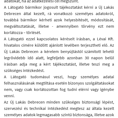
adatokat, ha az adatkezelési cél megszűnt.
A Látogató bármikor jogosult tájékoztatást kérni a Új Lakás
Debrecen által kezelt, rá vonatkozó személyes adatokról,
továbbá bármikor kérheti azok helyesbítését, módosítását,
megváltoztatását, illetve - amennyiben törvény ezt nem
korlátozza – törlését.
A Látogató ezzel kapcsolatos kéréseit írásban, a Lévai Kft.
hivatalos címére küldött ajánlott levélben terjesztheti elő. Az
Új Lakás Debrecen a kérelem benyújtástól számított lehető
legrövidebb idő alatt, legfeljebb azonban 30 napon belül
írásban adja meg a kért tájékoztatást, illetve teszi meg a
szükséges intézkedést.
A Látogató tudomásul veszi, hogy személyes adatai
felhasználásának megtiltása esetén bizonyos szolgáltatásokat
nem, vagy csak korlátozottan fog tudni elérni vagy igénybe
venni.
Az Új Lakás Debrecen minden szükséges biztonsági lépést,
szervezési és technikai intézkedést megtesz az általa kezelt
személyes adatok legmagasabb szintű biztonsága, illetve azok