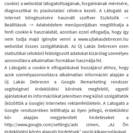
cookie) a weboldal látogatottságának, forgalmának mérésére,
diagnosztikai és piackutatási célokra kezeli. A Látogató az
internet böngészésére használt szoftver Eszközök –>
Beállítások –> Adatvédelem menüpontjában megtilthatja a
fenti cookie-k használatát, azonban ezzel elfogadja, hogy így
nem tudja majd igénybe venni a www.ujlakasdebrecen.hu
weboldal összes szolgáltatását. Az Új Lakás Debrecen ezen
statisztikai célokból feldolgozott adatokat kizárólag személyes
azonosításra alkalmatlan formában használja fel.
A Látogató a cookie-k elfogadásával hozzájárul ahhoz, hogy
azok személyazonosításra alkalmatlan információi alapján a
Új Lakás Debrecen a Google Remarketing rendszer
segítségével érdeklődési körének megfelelő, egyedi
ajánlatokat és információkat jelenítsen meg külső szolgáltatók
(közöttük a Google) internetes reklámfelületein. A Látogató a
Google rendszerében letilthatja az ilyen jellegű, érdeklődési
kör alapján megjelenített hirdetéseket a
http://www.google.com/settings/ads címen, „Az Ön
érdeklődési körén alapuló hirdetések” opció kikapcsolásával.