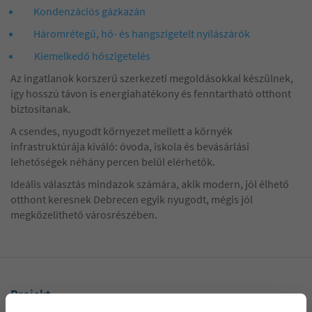
Kondenzációs gázkazán
Háromrétegű, hő- és hangszigetelt nyílászárók
Kiemelkedő hőszigetelés
Az ingatlanok korszerű szerkezeti megoldásokkal készülnek,
így hosszú távon is energiahatékony és fenntartható otthont
biztosítanak.
A csendes, nyugodt környezet mellett a környék
infrastruktúrája kiváló: óvoda, iskola és bevásárlási
lehetőségek néhány percen belül elérhetők.
Ideális választás mindazok számára, akik modern, jól élhető
otthont keresnek Debrecen egyik nyugodt, mégis jól
megközelíthető városrészében.
Projekt