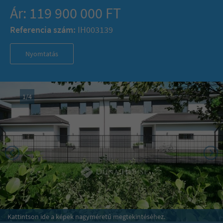
Ár: 119 900 000 FT
Referencia szám:
IH003139
Nyomtatás
1
/
4
Kattintson ide a képek nagyméretű megtekintéséhez.