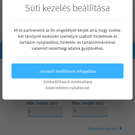
Új építésű ikerházak – Debrecen Hatvan utcai kert
Süti kezelés beállítása
Mi és partnereink az Ön engedélyét kérjük arra, hogy cookie-
kat tároljunk eszközén személyre szabott hirdetések és
tartalom nyújtásához, hirdetés- és tartalomméréshez
INGATLAN KERESŐ
valamint nézettségi adatok gyűjtéséhez.
Maximum ár
Javasolt beállítások elfogadása
Mindegy
Mindegy
Sütibeállítások módosítása
Szobák száma
Adatvédelmi nyilatkozat
15 000 000 Ft
Mindegy
Mindegy
Min. terület (m²)
Max. terület (m²)
20 000 000 Ft
1 szoba
25 000 000 Ft
2 szoba
Részletes kereső
30 000 000 Ft