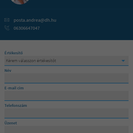
90 000 000 Ft
posta.andrea@dh.hu
95 000 000 Ft
06306647047
100 000 000 Ft
Értékesítő
Kérem válasszon értékesítőt
Kérem válasszon értékesítőt
Név
Lévainé Julika
E-mail cím
Posta Andrea
Telefonszám
Üzenet