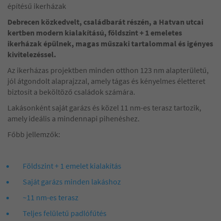
építésű ikerházak
Debrecen közkedvelt, családbarát részén, a Hatvan utcai
kertben modern kialakítású, földszint + 1 emeletes
ikerházak épülnek, magas műszaki tartalommal és igényes
kivitelezéssel.
Az ikerházas projektben minden otthon 123 nm alapterületű,
jól átgondolt alaprajzzal, amely tágas és kényelmes életteret
biztosít a beköltöző családok számára.
Lakásonként saját garázs és közel 11 nm-es terasz tartozik,
amely ideális a mindennapi pihenéshez.
Főbb jellemzők:
Földszint + 1 emelet kialakítás
Saját garázs minden lakáshoz
~11 nm-es terasz
Teljes felületű padlófűtés