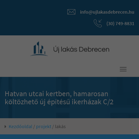
info@ujlakasdebrecen.hu
(30) 749-8831
Toggle
navigati
Hatvan utcai kertben, hamarosan
költözhető új építésű ikerházak C/2
Kezdőoldal
/
projekt
/ lakás