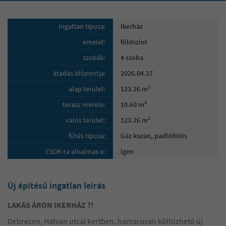
Ingatlan típusa:
Ikerház
emelet:
földszint
szobák:
4 szoba
átadás időpontja:
2026.04.27
alap terület:
123.26 m²
terasz mérete:
10.60 m²
valós terület:
123.26 m²
fűtés típusa:
Gáz kazán, padlófűtés
CSOK-ra alkalmas-e:
igen
Új építésű ingatlan leírás
LAKÁS ÁRON IKERHÁZ ?!
Debrecen, Hatvan utcai kertben, hamarosan költözhető új