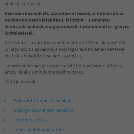
építésű ikerházak
Debrecen közkedvelt, családbarát részén, a Hatvan utcai
kertben modern kialakítású, földszint + 1 emeletes
ikerházak épülnek, magas műszaki tartalommal és igényes
kivitelezéssel.
Az ikerházas projektben minden otthon 123 nm alapterületű,
jól átgondolt alaprajzzal, amely tágas és kényelmes életteret
biztosít a beköltöző családok számára.
Lakásonként saját garázs és közel 11 nm-es terasz tartozik,
amely ideális a mindennapi pihenéshez.
Főbb jellemzők:
Földszint + 1 emelet kialakítás
Saját garázs minden lakáshoz
~11 nm-es terasz
Teljes felületű padlófűtés