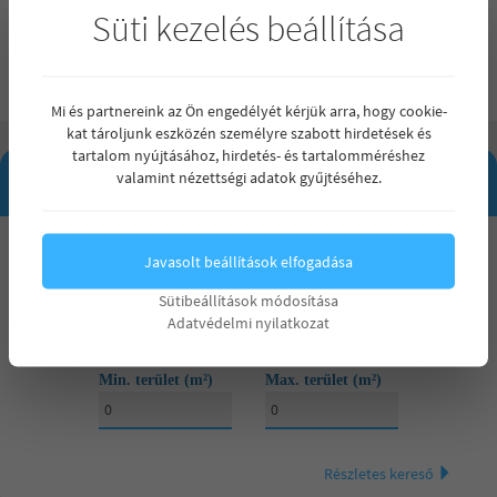
Új építésű ikerházak – Debrecen Hatvan utcai kert
Süti kezelés beállítása
Mi és partnereink az Ön engedélyét kérjük arra, hogy cookie-
kat tároljunk eszközén személyre szabott hirdetések és
tartalom nyújtásához, hirdetés- és tartalomméréshez
INGATLAN KERESŐ
valamint nézettségi adatok gyűjtéséhez.
Maximum ár
Javasolt beállítások elfogadása
Mindegy
Mindegy
Sütibeállítások módosítása
Szobák száma
Adatvédelmi nyilatkozat
15 000 000 Ft
Mindegy
Mindegy
Min. terület (m²)
Max. terület (m²)
20 000 000 Ft
1 szoba
25 000 000 Ft
2 szoba
Részletes kereső
30 000 000 Ft