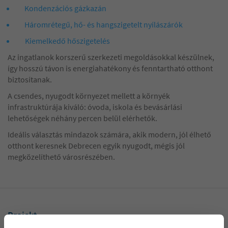
Kondenzációs gázkazán
Háromrétegű, hő- és hangszigetelt nyílászárók
Kiemelkedő hőszigetelés
Az ingatlanok korszerű szerkezeti megoldásokkal készülnek,
így hosszú távon is energiahatékony és fenntartható otthont
biztosítanak.
A csendes, nyugodt környezet mellett a környék
infrastruktúrája kiváló: óvoda, iskola és bevásárlási
lehetőségek néhány percen belül elérhetők.
Ideális választás mindazok számára, akik modern, jól élhető
otthont keresnek Debrecen egyik nyugodt, mégis jól
megközelíthető városrészében.
Projekt