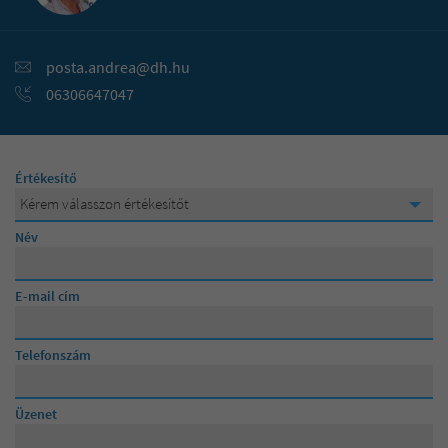
90 000 000 Ft
posta.andrea@dh.hu
95 000 000 Ft
06306647047
100 000 000 Ft
Értékesítő
Kérem válasszon értékesítőt
Kérem válasszon értékesítőt
Név
Lévainé Julika
E-mail cím
Posta Andrea
Telefonszám
Üzenet