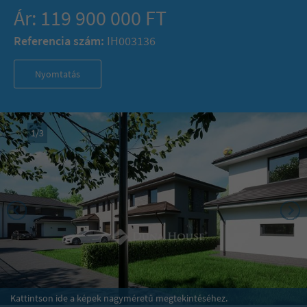
Ár: 119 900 000 FT
Referencia szám:
IH003136
Nyomtatás
1
/
3
Kattintson ide a képek nagyméretű megtekintéséhez.