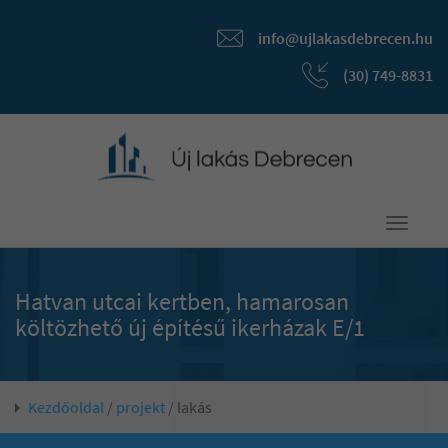
info@ujlakasdebrecen.hu
(30) 749-8831
Toggle
navigati
Hatvan utcai kertben, hamarosan
költözhető új építésű ikerházak E/1
Kezdőoldal
/
projekt
/ lakás