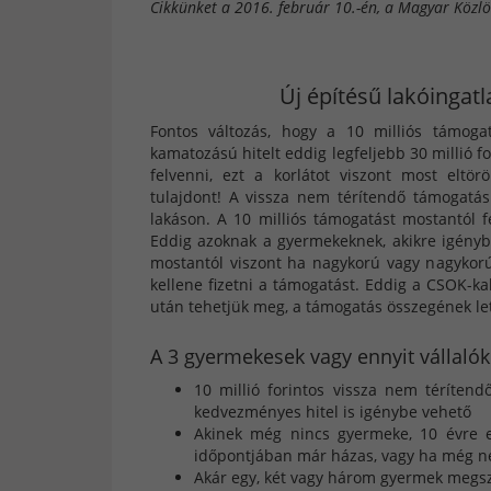
Cikkünket a 2016. február 10.-én, a Magyar Közlö
Új építésű lakóingat
Fontos változás, hogy a 10 milliós támogat
kamatozású hitelt eddig legfeljebb 30 millió fo
felvenni, ezt a korlátot viszont most eltö
tulajdont! A vissza nem térítendő támogatás
lakáson. A 10 milliós támogatást mostantól f
Eddig azoknak a gyermekeknek, akikre igénybe 
mostantól viszont ha nagykorú vagy nagykorúv
kellene fizetni a támogatást. Eddig a CSOK-kal
után tehetjük meg, a támogatás összegének le
A 3 gyermekesek vagy ennyit vállaló
10 millió forintos vissza nem térítend
kedvezményes hitel is igénybe vehető
Akinek még nincs gyermeke, 10 évre el
időpontjában már házas, vagy ha még ne
Akár egy, két vagy három gyermek megszü