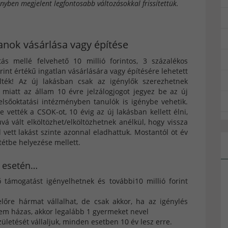
nyben megjelent legfontosabb változásokkal frissítettük.
lanok vásárlása vagy építése
ás mellé felvehető 10 millió forintos, 3 százalékos
rint értékű ingatlan vásárlására vagy építésére lehetett
rölték! Az új lakásban csak az igénylők szerezhetnek
 miatt az állam 10 évre jelzálogjogot jegyez be az új
elsőoktatási intézményben tanulók is igénybe vehetik.
vették a CSOK-ot, 10 évig az új lakásban kellett élni,
á vált elköltözhet/elköltözhetnek anélkül, hogy vissza
 vett lakást szinte azonnal eladhattuk. Mostantól öt év
tétbe helyezése mellett.
k esetén…
ő támogatást igényelhetnek és további10 millió forint
őre hármat vállalhat, de csak akkor, ha az igénylés
m házas, akkor legalább 1 gyermeket nevel
letését vállaljuk, minden esetben 10 év lesz erre.