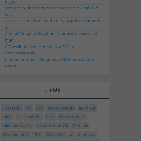
inga...
Hitelpiac robbanásszerű növekedése: 257 milliárd
fo...
A visszaszámlálás elindult! Ketyeg az óra: már nem
s...
Állami támogatás ingatlan vásárláshoz: Lássuk mi
mar...
ÁFA és illetékkedvezmények a 2021-es
otthonteremtési...
Illetékmentességet kapnak a CSOK-os vásárlók,
vissza...
Címkék
5 százalék
5%
ÁFA
áfacsökkentés
építőipar
lakás
Új
családok
csok
kedvezménye
lakástámogatás
otthonteremtési
10 millió
10 millió hitel
2016
CSOK 2016
új
debrecen