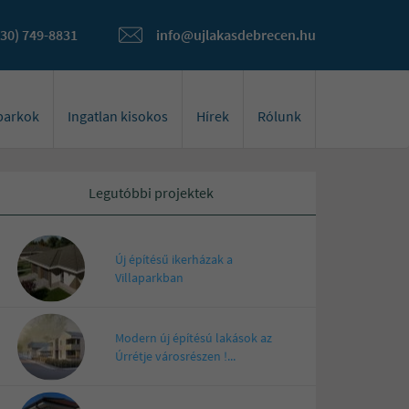
(30) 749-8831
info@ujlakasdebrecen.hu
óparkok
Ingatlan kisokos
Hírek
Rólunk
Legutóbbi projektek
Új építésű ikerházak a
Villaparkban
Modern új építésú lakások az
Úrrétje városrészen !...