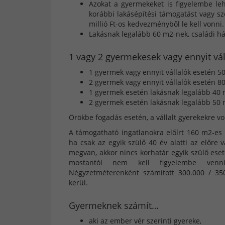
Azokat a gyermekeket is figyelembe le
korábbi lakásépítési támogatást vagy s
millió Ft-os kedvezményből le kell vonni.
Lakásnak legalább 60 m2-nek, családi há
1 vagy 2 gyermekesek vagy ennyit vá
1 gyermek vagy ennyit vállalók esetén 50
2 gyermek vagy ennyit vállalók esetén 80
1 gyermek esetén lakásnak legalább 40 
2 gyermek esetén lakásnak legalább 50 m
Örökbe fogadás esetén, a vállalt gyerekekre von
A támogatható ingatlanokra előírt 160 m2-es 
ha csak az egyik szülő 40 év alatti az előr
megvan, akkor nincs korhatár egyik szülő eset
mostantól nem kell figyelembe venni
Négyzetméterenként számított 300.000 / 350.
kerül.
Gyermeknek számít…
aki az ember vér szerinti gyereke,