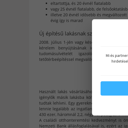
eltartottja, és 20 évnél fiatalabb
vagy 25 évnél fiatalabb, de felsőoktatás
illetve 20 évnél idősebb és megváltozot
évig így is marad
Új építésű lakásnak számít ami…
2008. július 1-jén vagy később kiadott építé
kérelem benyújtásának időpontjában haszn
tudomásulvételét igazoló hatósági bizo
Mi és partne
tetőtérbeépítéssel megvalósuló lakóegység is 
hirdetése
Használt la
Használt lakás vásárlásához a közfoglalkozt
igénylők másik lakásba költözve igénybe ve
tudtak lehívni. Egy gyereknél 40, kettőnél 50
lennie legalább az ingatlannak. A támogatás 
430 ezer, háromnál 2,2, négynél pedig 2,75 milli
A családi otthonteremtési kedvezményt is ö
Nemzeti Bank állásfoglalásával is, ezért az 