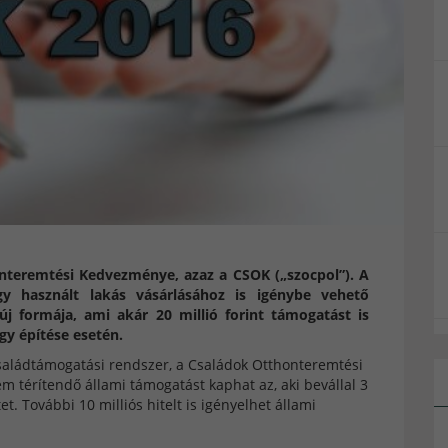
honteremtési Kedvezménye, azaz a CSOK („szocpol”). A
gy használt lakás vásárlásához is igénybe vehető
új formája, ami akár 20 millió forint támogatást is
gy építése esetén.
 családtámogatási rendszer, a Családok Otthonteremtési
m térítendő állami támogatást kaphat az, aki bevállal 3
t. További 10 milliós hitelt is igényelhet állami