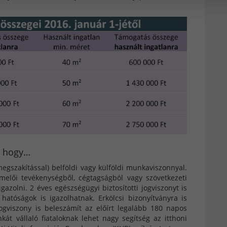
, hogy…
gszakítással) belföldi vagy külföldi munkaviszonnyal.
melői tevékenységből, cégtagságból vagy szövetkezeti
gazolni. 2 éves egészségügyi biztosítotti jogviszonyt is
 hatóságok is igazolhatnak. Erkölcsi bizonyítványra is
 jogviszony is beleszámít az előírt legalább 180 napos
kát vállaló fiataloknak lehet nagy segítség az itthoni