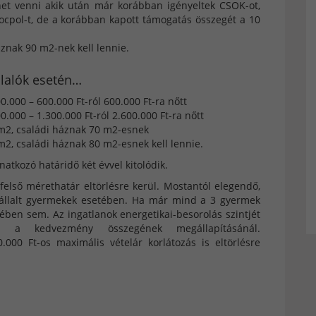
het venni akik után már korábban igényeltek CSOK-ot,
zocpol-t, de a korábban kapott támogatás összegét a 10
znak 90 m2-nek kell lennie.
llalók esetén…
0.000 – 600.000 Ft-ról 600.000 Ft-ra nőtt
0.000 – 1.300.000 Ft-ról 2.600.000 Ft-ra nőtt
m2, családi háznak 70 m2-esnek
2, családi háznak 80 m2-esnek kell lennie.
atkozó határidő két évvel kitolódik.
felső mérethatár eltörlésre kerül. Mostantól elegendő,
e vállalt gyermekek esetében. Ha már mind a 3 gyermek
ében sem. Az ingatlanok energetikai-besorolás szintjét
 a kedvezmény összegének megállapításánál.
000 Ft-os maximális vételár korlátozás is eltörlésre