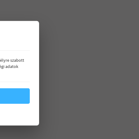
élyre szabott
égi adatok