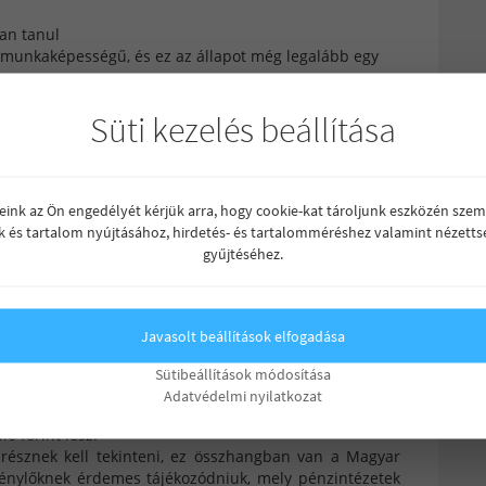
ban tanul
t munkaképességű, és ez az állapot még legalább egy
Süti kezelés beállítása
si engedéllyel rendelkező összkomfortos lakás, amely a
álatbavételi engedéllyel vagy a használatbavétel
nyítvánnyal rendelkezik. Emeletráépítéssel vagy
reink az Ön engedélyét kérjük arra, hogy cookie-kat tároljunk eszközén szem
új lakásnak számít a szabályozásban.
k és tartalom nyújtásához, hirdetés- és tartalomméréshez valamint nézetts
gyűjtéséhez.
kás vásárlás esetén
Javasolt beállítások elfogadása
atottak is igénybe tudják venni a támogatást. Korábbi
hetik a támogatás azon részét, amelyet korábban nem
Sütibeállítások módosítása
, háromnál 60, négynél pedig 70 négyzetméteresnek kell
Adatvédelmi nyilatkozat
egységesen egy gyermeknél 600 ezer, kettőnél 1 millió
ó forint lesz.
nrésznek kell tekinteni, ez összhangban van a Magyar
igénylőknek érdemes tájékozódniuk, mely pénzintézetek