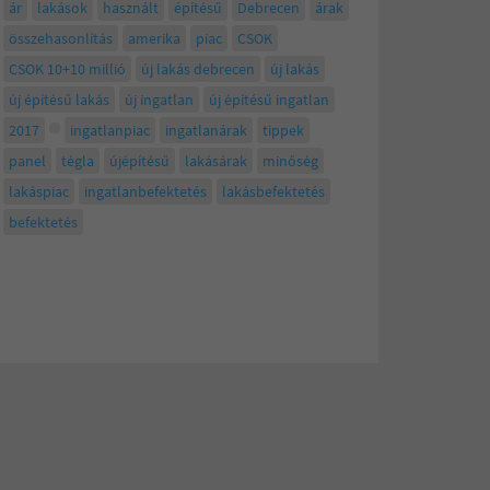
ár
lakások
használt
építésű
Debrecen
árak
összehasonlítás
amerika
piac
CSOK
CSOK 10+10 millió
új lakás debrecen
új lakás
új építésű lakás
új ingatlan
új építésű ingatlan
2017
ingatlanpiac
ingatlanárak
tippek
panel
tégla
újépítésű
lakásárak
minőség
lakáspiac
ingatlanbefektetés
lakásbefektetés
befektetés