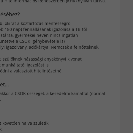
ti Hitelinformációs Rendszerben (KHR) nyílván tartva.
léséhez?
bbi okirat a köztartozás mentességről
bb 180 nap) fennállásának igazolása a TB-től
zastársa, gyermekei nevén nincs ingatlan
tüntetve a CSOK igénybevétele is)
yi igazolvány, adókártya. Nemcsak a felnőtteknek,
k, szülőknek házassági anyakönyvi kivonat
 munkáltatói igazolást is
ni a választott hitelintézetnél
ket…
i, akkor a CSOK összegét, a késedelmi kamattal (normál
.
t követően halva születik,
k.