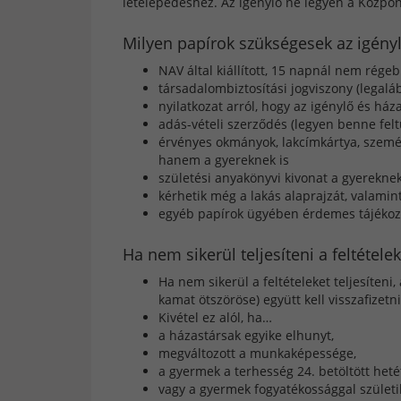
letelepedéshez. Az igénylő ne legyen a Közpon
Milyen papírok szükségesek az igény
NAV által kiállított, 15 napnál nem rége
társadalombiztosítási jogviszony (legalá
nyilatkozat arról, hogy az igénylő és há
adás-vételi szerződés (legyen benne fel
érvényes okmányok, lakcímkártya, személ
hanem a gyereknek is
születési anyakönyvi kivonat a gyerekne
kérhetik még a lakás alaprajzát, valamint
egyéb papírok ügyében érdemes tájékozód
Ha nem sikerül teljesíteni a feltétele
Ha nem sikerül a feltételeket teljesíten
kamat ötszöröse) együtt kell visszafizetni
Kivétel ez alól, ha…
a házastársak egyike elhunyt,
megváltozott a munkaképessége,
a gyermek a terhesség 24. betöltött heté
vagy a gyermek fogyatékossággal születi