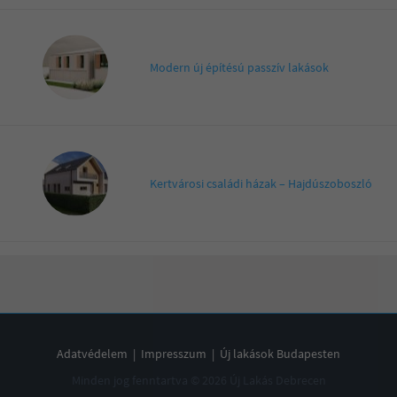
Modern új építésú passzív lakások
Kertvárosi családi házak – Hajdúszoboszló
Adatvédelem
|
Impresszum
|
Új lakások Budapesten
Minden jog fenntartva © 2026 Új Lakás Debrecen