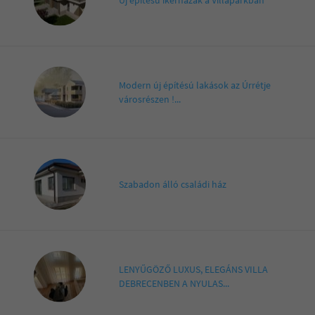
Új építésű ikerházak a Villaparkban
Modern új építésú lakások az Úrrétje
városrészen !...
Szabadon álló családi ház
LENYŰGÖZŐ LUXUS, ELEGÁNS VILLA
DEBRECENBEN A NYULAS...