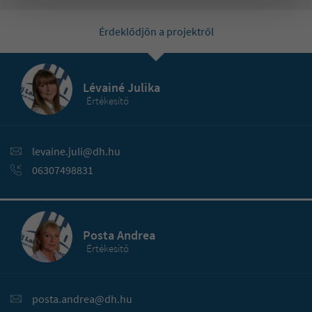
Érdeklődjön a projektről
Lévainé Julika
Értékesítő
levaine.juli@dh.hu
06307498831
Posta Andrea
Értékesítő
posta.andrea@dh.hu