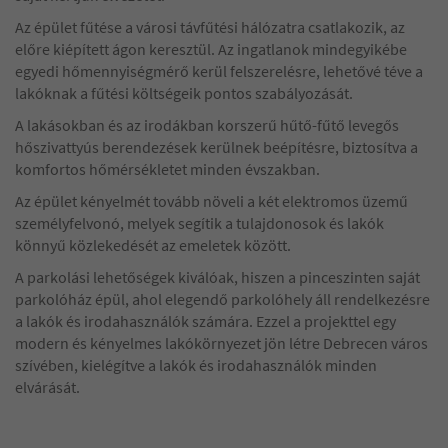
Az épület fűtése a városi távfűtési hálózatra csatlakozik, az
előre kiépített ágon keresztül. Az ingatlanok mindegyikébe
egyedi hőmennyiségmérő kerül felszerelésre, lehetővé téve a
lakóknak a fűtési költségeik pontos szabályozását.
A lakásokban és az irodákban korszerű hűtő-fűtő levegős
hőszivattyús berendezések kerülnek beépítésre, biztosítva a
komfortos hőmérsékletet minden évszakban.
Az épület kényelmét tovább növeli a két elektromos üzemű
személyfelvonó, melyek segítik a tulajdonosok és lakók
könnyű közlekedését az emeletek között.
A parkolási lehetőségek kiválóak, hiszen a pinceszinten saját
parkolóház épül, ahol elegendő parkolóhely áll rendelkezésre
a lakók és irodahasználók számára. Ezzel a projekttel egy
modern és kényelmes lakókörnyezet jön létre Debrecen város
szívében, kielégítve a lakók és irodahasználók minden
elvárását.