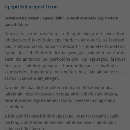
Új építésű projekt leírás
Belvárosi Kényelem - Egyedülálló Lakások és Irodák egy Modern
társasházban
Debrecen város szívében, a településközponti övezetben
elhelyezkedő lakóépület egy modern karakterű, 62 lakásból
álló, 2 lépcsőházas, pince + földszint + 4 emeletes lapostetős
épület lesz, 4 földszinti irodaegységgel, valamint az épület
alatt kialakítandó 58 parkolóhellyel. Az egységes, igényes
designú lakókomplexum harmonikusan illeszkedik a
szomszédos ingatlanok paramétereihez, kialakítva ezzel a
zártsorú lakóépület jellegét.
Az emeleti lakások kiemelkedő kényelmet biztosítanak a
lakóknak, hiszen teraszok és loggiák kerülnek kialakításra,
teremtve ezzel egy kellemes lakókörnyezetet a magasabb
szinteken.
A földszinti lakások különlegessége, hogy terasszal és saját
kertkapcsolattal rendelkeznek, lehetővé téve a lakóknak a
saját kertjük élvezetét.