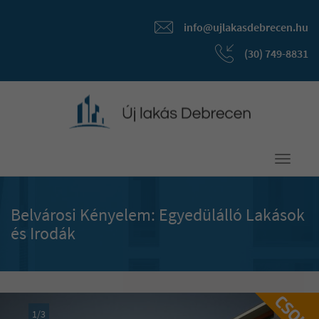
info@ujlakasdebrecen.hu
(30) 749-8831
Toggle
navigati
Belvárosi Kényelem: Egyedülálló Lakások
és Irodák
1
/
3