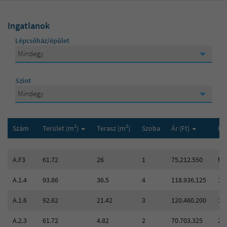
Ingatlanok
Lépcsőház/épület
Mindegy
Mindegy
Szint
A épület
Mindegy
Mindegy
B épület
földszint
Szám
Terület (m²)
Terasz (m²)
Szoba
Ár (Ft)
Em
1. emelet
A.F3
61.72
26
1
75.212.550
föl
A.1.4
2. emelet
93.86
36.5
4
118.936.125
1.
A.1.6
92.62
21.42
3
120.460.200
1.
3. emelet
A.2.3
61.72
4.82
2
70.703.325
2.