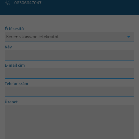
06306647047
Értékesítő
Kérem válasszon értékesítőt
Kérem válasszon értékesítőt
Név
Lévainé Julika
E-mail cím
Posta Andrea
Telefonszám
Üzenet