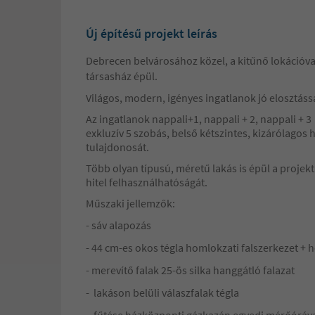
Új építésű projekt leírás
Debrecen belvárosához közel, a kitűnő lokációva
társasház épül.
Világos, modern, igényes ingatlanok jó elosztáss
Az ingatlanok nappali+1, nappali + 2, nappali + 3
exkluzív 5 szobás, belső kétszintes, kizárólagos h
tulajdonosát.
Több olyan típusú, méretű lakás is épül a proje
hitel felhasználhatóságát.
Műszaki jellemzők:
- sáv alapozás
- 44 cm-es okos tégla homlokzati falszerkezet + 
- merevítő falak 25-ös silka hanggátló falazat
- lakáson belüli válaszfalak tégla
- fűtése házközponti gázkazán egyedi mérőórával