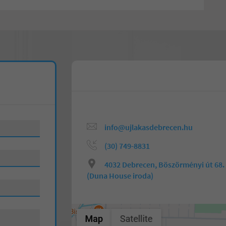
info@ujlakasdebrecen.hu
(30) 749-8831
4032 Debrecen, Böszörményi út 68.
(Duna House iroda)