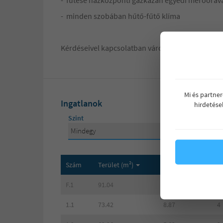
- minden szobában hűtő-fűtő klíma
Kérdéseivel kapcsolatban várom hívását, érdekl
Mi és partne
Ingatlanok
hirdetése
Szint
Mindegy
Mindegy
földszint
Szám
Terület (m²)
Terasz (m²)
S
F.1
91.04
27.96
4
1. emelet
1.1
73.42
8.87
4
2. emelet