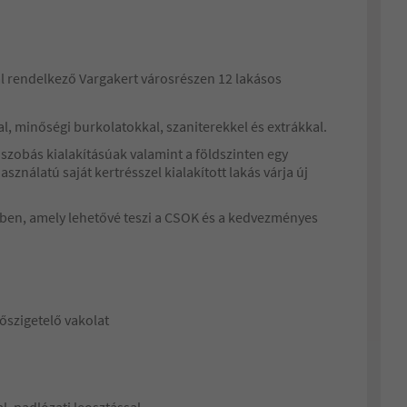
l rendelkező Vargakert városrészen 12 lakásos
al, minőségi burkolatokkal, szaniterekkel és extrákkal.
 szobás kialakításúak valamint a földszinten egy
asználatú saját kertrésszel kialakított lakás várja új
ktben, amely lehetővé teszi a CSOK és a kedvezményes
hőszigetelő vakolat
, padlózati leosztással