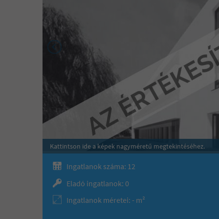
Kattintson ide a képek nagyméretű megtekintéséhez.
Ingatlanok száma: 12
Eladó ingatlanok: 0
Ingatlanok méretei: - m²