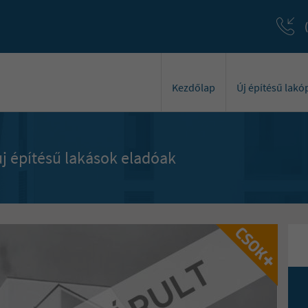
Kezdőlap
Új építésű lak
j építésű lakások eladóak