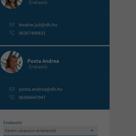
Értékesítő
levaine.juli@dh.hu
06307498831
Posta Andrea
Értékesítő
posta.andrea@dh.hu
06306647047
Értékesítő
Kérem válasszon értékesítőt
Kérem válasszon értékesítőt