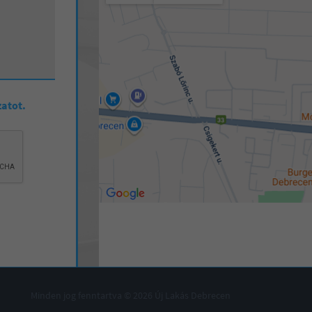
zatot.
Minden jog fenntartva © 2026 Új Lakás Debrecen