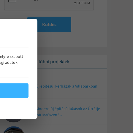
Küldés
élyre szabott
Legutóbbi projektek
égi adatok
Új építésű ikerházak a Villaparkban
Modern új építésú lakások az Úrrétje
városrészen !...