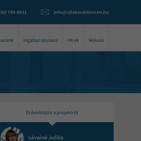
(30) 749-8831
info@ujlakasdebrecen.hu
óparkok
Ingatlan kisokos
Hírek
Rólunk
Érdeklődjön a projektről
Lévainé Julika