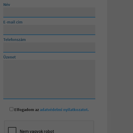
Név
Lévainé Julika
E-mail cím
Posta Andrea
Telefonszám
Üzenet
Elfogadom az
adatvédelmi nyilatkozatot.