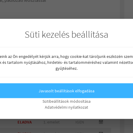
ődését.
Süti kezelés beállítása
reink az Ön engedélyét kérjük arra, hogy cookie-kat tároljunk eszközén szem
k és tartalom nyújtásához, hirdetés- és tartalomméréshez valamint nézetts
gyűjtéséhez.
Javasolt beállítások elfogadása
zoba
Ár (Ft)
Em.
CSOK+
Típus
Sütibeállítások módosítása
Adatvédelmi nyilatkozat
ELADVA
földszint
IGEN
ELADVA
1. emelet
IGEN