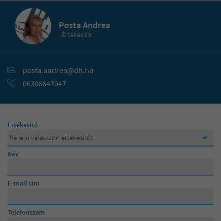
Posta Andrea
Értékesítő
posta.andrea@dh.hu
06306647047
Értékesítő
Kérem válasszon értékesítőt
Kérem válasszon értékesítőt
Név
Lévainé Julika
E-mail cím
Posta Andrea
Telefonszám