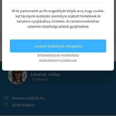
13.2
191.00
62.65
5
ELADVA
föl
Mi és partnereink az Ön engedélyét kérjük arra, hogy cookie-
kat tároljunk eszközén személyre szabott hirdetések és
tartalom nyújtásához, hirdetés- és tartalomméréshez
valamint nézettségi adatok gyűjtéséhez.
Javasolt beállítások elfogadása
Érdeklődjön a projektről
Sütibeállítások módosítása
Adatvédelmi nyilatkozat
Lévainé Julika
Értékesítő
levaine.juli@dh.hu
06307498831