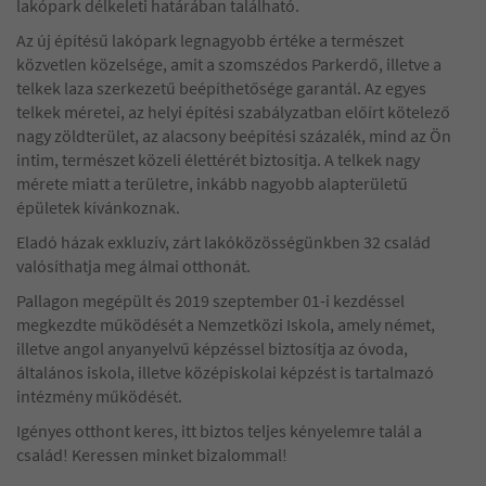
lakópark délkeleti határában található.
Az új építésű lakópark legnagyobb értéke a természet
közvetlen közelsége, amit a szomszédos Parkerdő, illetve a
telkek laza szerkezetű beépíthetősége garantál. Az egyes
telkek méretei, az helyi építési szabályzatban előírt kötelező
nagy zöldterület, az alacsony beépítési százalék, mind az Ön
intim, természet közeli élettérét biztosítja. A telkek nagy
mérete miatt a területre, inkább nagyobb alapterületű
épületek kívánkoznak.
Eladó házak exkluzív, zárt lakóközösségünkben 32 család
valósíthatja meg álmai otthonát.
Pallagon megépült és 2019 szeptember 01-i kezdéssel
megkezdte működését a Nemzetközi Iskola, amely német,
illetve angol anyanyelvű képzéssel biztosítja az óvoda,
általános iskola, illetve középiskolai képzést is tartalmazó
intézmény működését.
Igényes otthont keres, itt biztos teljes kényelemre talál a
család! Keressen minket bizalommal!