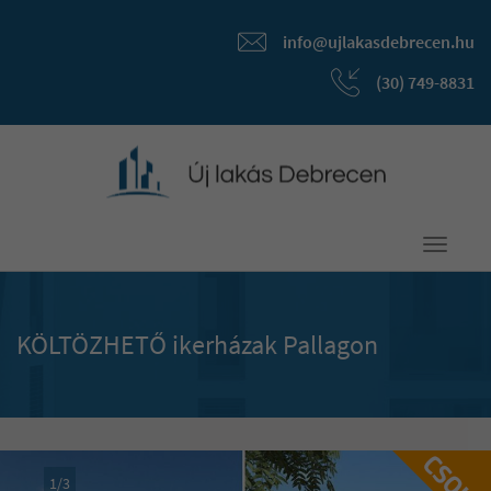
info@ujlakasdebrecen.hu
(30) 749-8831
Toggle
navigati
KÖLTÖZHETŐ ikerházak Pallagon
1
/
3