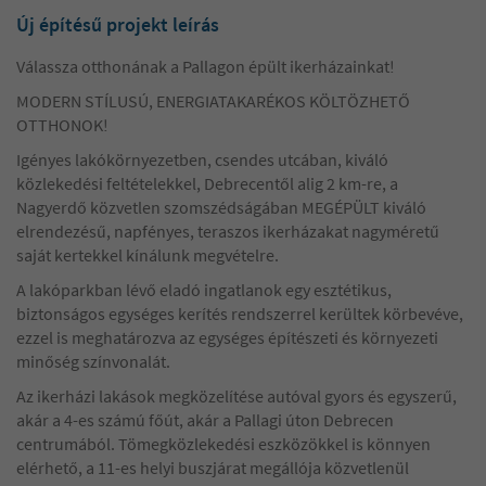
Új építésű projekt leírás
Válassza otthonának a Pallagon épült ikerházainkat!
MODERN STÍLUSÚ, ENERGIATAKARÉKOS KÖLTÖZHETŐ
OTTHONOK!
Igényes lakókörnyezetben, csendes utcában, kiváló
közlekedési feltételekkel, Debrecentől alig 2 km-re, a
Nagyerdő közvetlen szomszédságában MEGÉPÜLT kiváló
elrendezésű, napfényes, teraszos ikerházakat nagyméretű
saját kertekkel kínálunk megvételre.
A lakóparkban lévő eladó ingatlanok egy esztétikus,
biztonságos egységes kerítés rendszerrel kerültek körbevéve,
ezzel is meghatározva az egységes építészeti és környezeti
minőség színvonalát.
Az ikerházi lakások megközelítése autóval gyors és egyszerű,
akár a 4-es számú főút, akár a Pallagi úton Debrecen
centrumából. Tömegközlekedési eszközökkel is könnyen
elérhető, a 11-es helyi buszjárat megállója közvetlenül