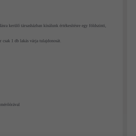
sra kerülő társasházban kínálunk értékesítésre egy földszinti,
 csak 1 db lakás várja tulajdonosát.
i mérőórával