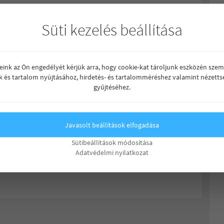
Süti kezelés beállítása
reink az Ön engedélyét kérjük arra, hogy cookie-kat tároljunk eszközén szem
k és tartalom nyújtásához, hirdetés- és tartalomméréshez valamint nézetts
gyűjtéséhez.
Javasolt beállítások elfogadása
oba
Ár (Ft)
Em.
CSOK+
Típus
Sütibeállítások módosítása
105.000.000
földszint
IGEN
Adatvédelmi nyilatkozat