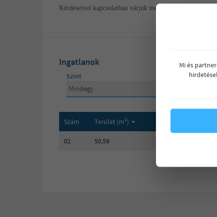
Kérdéseivel kapcsolatban várjuk megkeresését.
Ingatlanok
Mi és partne
hirdetése
Szint
Mindegy
Mindegy
földszint
Szám
Terület (m²)
Terasz (m²)
Sz
02
50.59
10
2