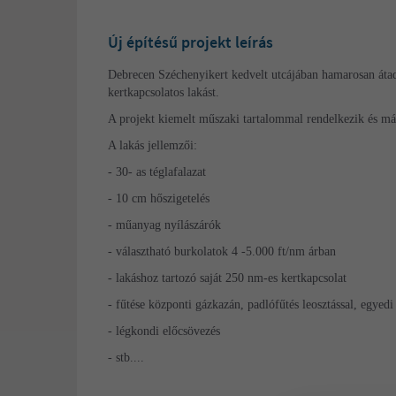
Új építésű projekt leírás
Debrecen Széchenyikert kedvelt utcájában hamarosan átadá
kertkapcsolatos lakást.
A projekt kiemelt műszaki tartalommal rendelkezik és már
A lakás jellemzői:
- 30- as téglafalazat
- 10 cm hőszigetelés
- műanyag nyílászárók
- választható burkolatok 4 -5.000 ft/nm árban
- lakáshoz tartozó saját 250 nm-es kertkapcsolat
- fűtése központi gázkazán, padlófűtés leosztással, egyed
- légkondi előcsövezés
- stb....