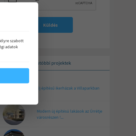
Küldés
élyre szabott
égi adatok
Legutóbbi projektek
Új építésű ikerházak a Villaparkban
Modern új építésú lakások az Úrrétje
városrészen !...