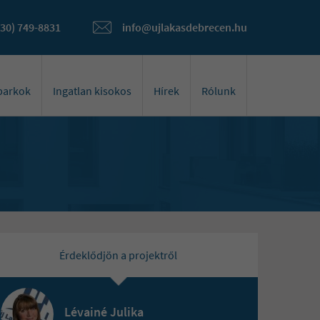
(30) 749-8831
info@ujlakasdebrecen.hu
óparkok
Ingatlan kisokos
Hírek
Rólunk
Érdeklődjön a projektről
Lévainé Julika