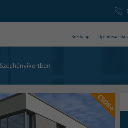
Kezdőlap
Új építésű lak
a Széchényikertben