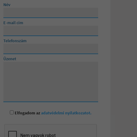
Név
Lévainé Julika
E-mail cím
Posta Andrea
Telefonszám
Üzenet
Elfogadom az
adatvédelmi nyilatkozatot.