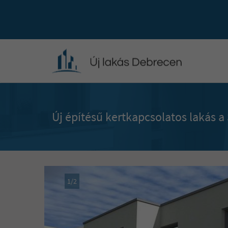
Új építésű kertkapcsolatos lakás 
1
/
2