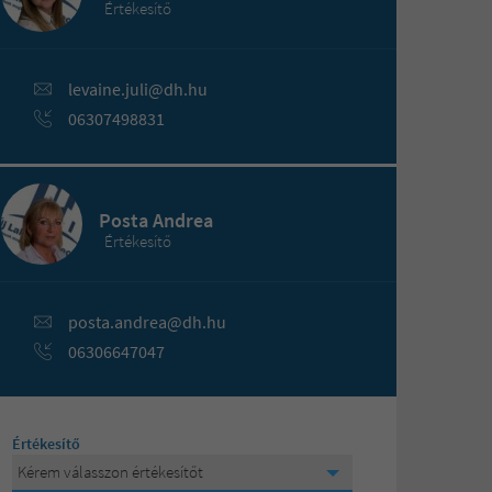
Értékesítő
levaine.juli@dh.hu
06307498831
Posta Andrea
Értékesítő
posta.andrea@dh.hu
06306647047
Értékesítő
Kérem válasszon értékesítőt
Kérem válasszon értékesítőt