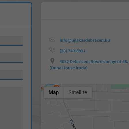
info@ujlakasdebrecen.hu
(30) 749-8831
4032 Debrecen, Böszörményi út 68.
(Duna House iroda)